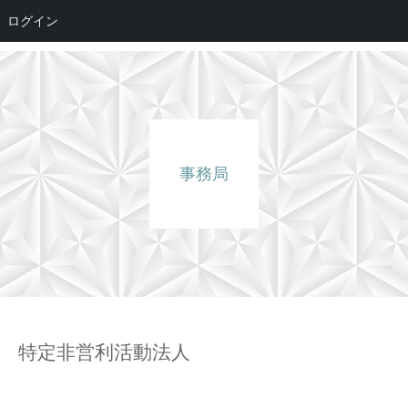
NPO法人日本ロボットリハビリテーション・ケア研
ログイン
究会
事務局
特定非営利活動法人