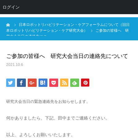
NPO法人日本ロボットリハビリテーション・ケア研
ログイン
究会
ーム
日本ロボットリハビリテーション・ケアフォーラムについて（旧日
本ロボットリハビリテーション・ケア研究大会）
ご参加の皆様へ 研
究大会当日の連絡先につ…
ご参加の皆様へ 研究大会当日の連絡先について
2021.10.6
研究大会当日の緊急連絡先をお知らせします。
何かありましたら、下記、田中までご連絡ください。
以上、よろしくお願いいたします。