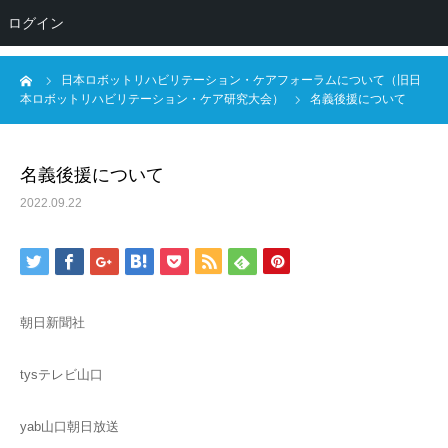
NPO法人日本ロボットリハビリテーション・ケア研
ログイン
究会
ーム
日本ロボットリハビリテーション・ケアフォーラムについて（旧日
本ロボットリハビリテーション・ケア研究大会）
名義後援について
名義後援について
2022.09.22
朝日新聞社
tysテレビ山口
yab山口朝日放送